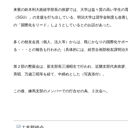
来賓の鈴木利大政経学部長の挨拶では、大学は益々質の高い学生の
（SGU）」の支援を打ち出している、明治大学は奨学金制度も改善
の「国際化をリード」しようとしているとのお話があった。
多くの校友会員（個人、法人等）からは、既にかなりの国際化サポ
る・・・との報告も行われた（具体的には、経営企画部校友課明治
第２部の懇親会は、新支部長三浦昭生で行われ、近隣支部代表挨拶
斉唱、万歳三唱等を経て、中締めとした（写真添付）。
この後、練馬支部のメンバーでの打合せの為、２次会へ。