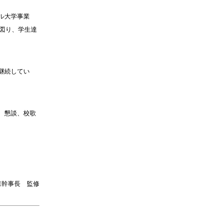
ル大学事業
図り、学生達
継続してい
、懇談、校歌
森幹事長 監修