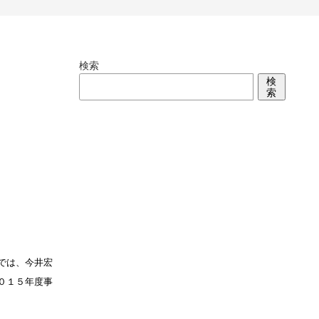
検索
検
索
では、今井宏
０１５年度事