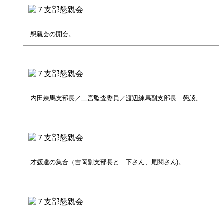
懇親会の開会。
内田練馬支部長／二宮監査委員／渡辺練馬副支部長 懇談。
才媛達の集合（吉岡副支部長と 下さん、尾関さん)。