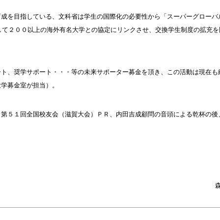
育成を目指している、文科省は学生の国際化の必要性から「スーパーグローバ
して２００以上の海外有名大学との協定にリンクさせ、交換学生制度の拡充を
ート、奨学サポート・・・等の未来サポーター募金を頂き、この活動は現在も
大学募金室が担当）。
、第５１回全国校友会（滋賀大会）ＰＲ、内田吉成顧問の音頭による乾杯の後