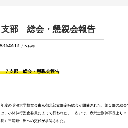
７支部 総会・懇親会報告
2015.06.13
News
 ７支部 総会・懇親会報告
５年度の明治大学校友会東京都北部支部定時総会が開催された。第１部の総会
告は、小林伸行監査委員によって行われた。 次いで、森武士副幹事長より２
部長）三浦昭生氏への交代が承認された。