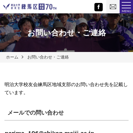
お
Facebook
問
MENU
い
合
わ
せ
お問い合わせ・ご連絡
ホーム
お問い合わせ・ご連絡
明治大学校友会練馬区地域支部のお問い合わせ先を記載し
ています。
メールでの問い合わせ