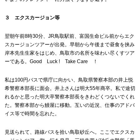
３ エクスカージョン等
翌朝午前8時30分、JR鳥取駅前、富国生命ビル前からエク
スカージョンツアーが出発。早朝から午後まで昼食を挟み
岸本先生生家をはじめ、鳥取市の名所を味わい尽くすツア
ーである。Good Luck ! Take Care ！
私は100円バスで県庁に向かい、鳥取県警察本部の井上悦
希警察本部長に面会。井上さんは明大55年商卒。私で途切
れるかと思った明大卒警察本部長をきわどくつないでくれ
た。警察本部から鰻屋に移動。互いの近況、仕事のアドバ
イス等で時間を忘れた。
見送られて、路線バスを拾い鳥取砂丘へ。ここでエクスカ