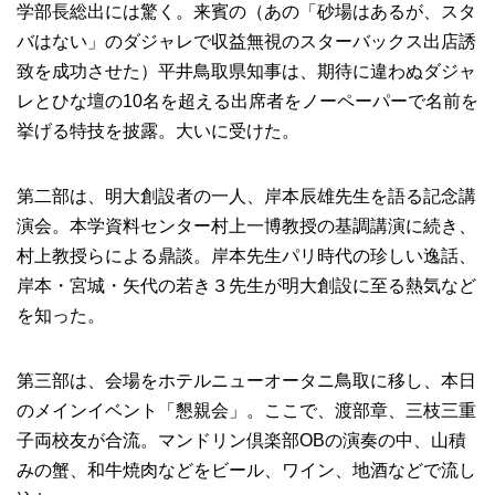
学部長総出には驚く。来賓の（あの「砂場はあるが、スタ
バはない」のダジャレで収益無視のスターバックス出店誘
致を成功させた）平井鳥取県知事は、期待に違わぬダジャ
レとひな壇の10名を超える出席者をノーペーパーで名前を
挙げる特技を披露。大いに受けた。
第二部は、明大創設者の一人、岸本辰雄先生を語る記念講
演会。本学資料センター村上一博教授の基調講演に続き、
村上教授らによる鼎談。岸本先生パリ時代の珍しい逸話、
岸本・宮城・矢代の若き３先生が明大創設に至る熱気など
を知った。
第三部は、会場をホテルニューオータニ鳥取に移し、本日
のメインイベント「懇親会」。ここで、渡部章、三枝三重
子両校友が合流。マンドリン倶楽部OBの演奏の中、山積
みの蟹、和牛焼肉などをビール、ワイン、地酒などで流し