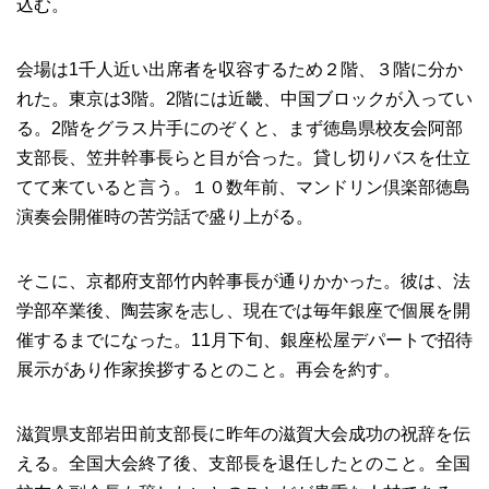
込む。
会場は1千人近い出席者を収容するため２階、３階に分か
れた。東京は3階。2階には近畿、中国ブロックが入ってい
る。2階をグラス片手にのぞくと、まず徳島県校友会阿部
支部長、笠井幹事長らと目が合った。貸し切りバスを仕立
てて来ていると言う。１０数年前、マンドリン倶楽部徳島
演奏会開催時の苦労話で盛り上がる。
そこに、京都府支部竹内幹事長が通りかかった。彼は、法
学部卒業後、陶芸家を志し、現在では毎年銀座で個展を開
催するまでになった。11月下旬、銀座松屋デパートで招待
展示があり作家挨拶するとのこと。再会を約す。
滋賀県支部岩田前支部長に昨年の滋賀大会成功の祝辞を伝
える。全国大会終了後、支部長を退任したとのこと。全国