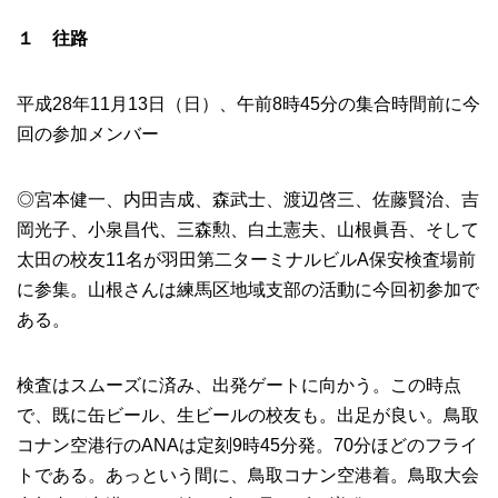
１ 往路
平成28年11月13日（日）、午前8時45分の集合時間前に今
回の参加メンバー
◎宮本健一、内田吉成、森武士、渡辺啓三、佐藤賢治、吉
岡光子、小泉昌代、三森勲、白土憲夫、山根眞吾、そして
太田の校友11名が羽田第二ターミナルビルA保安検査場前
に参集。山根さんは練馬区地域支部の活動に今回初参加で
ある。
検査はスムーズに済み、出発ゲートに向かう。この時点
で、既に缶ビール、生ビールの校友も。出足が良い。鳥取
コナン空港行のANAは定刻9時45分発。70分ほどのフライ
トである。あっという間に、鳥取コナン空港着。鳥取大会