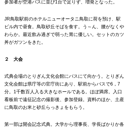
参加者が空港バスに並び1台で足りず、増発となった。
JR鳥取駅前のホテルニューオータニ鳥取に荷を預け、駅
ビル内で昼食。鳥取砂丘そばを食す。う～ん、腰がなくや
わらか。最近飲み過ぎで弱った胃に優しい。セットのカツ
丼がガツンをきた。
２ 大会
式典会場のとりぎん文化会館にバスにて向かう。とりぎん
文化会館は県庁等の官庁街にあり、駅前からバスで6，7
分。1千数百人入る大きなホールである。ほぼ満席。入口
看板前で遠征記念の撮影後、参加登録。資料のほか、土産
に鳥取のお米と砂丘らっきょをもらう。
第一部は開会記念式典。大学から理事長、学長ばかりか各