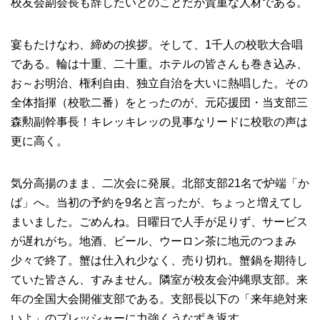
校友会副会長も辞したいとのことだが貴重な人材である。
宴もたけなわ、締めの挨拶。そして、1千人の校歌大合唱
である。輪は十重、二十重。ホテルの皆さんも巻き込み、
お～お明治、権利自由、独立自治を大いに熱唱した。その
全体指揮（校歌二番）をとったのが、元応援団・当支部三
森勲副幹事長！キレッキレッの見事なリードに校歌の声は
更に高く。
気分高揚のまま、二次会に発展。北部支部21名で炉端「か
ば」へ。当初の予約を9名と言ったが、ちょっと増えてし
まいました。ごめんね。日曜日で人手が足りず、サービス
が遅れがち。地酒、ビール、ウーロン茶に地元のつまみ
少々で終了。蟹は仕入れ少なく、売り切れ。蟹鍋を期待し
ていた皆さん、すみません。隣室が校友会沖縄県支部。来
年の全国大会開催支部である。支部長以下の「来年絶対来
いよ」のプレッシャーに力強くうなずき返す。