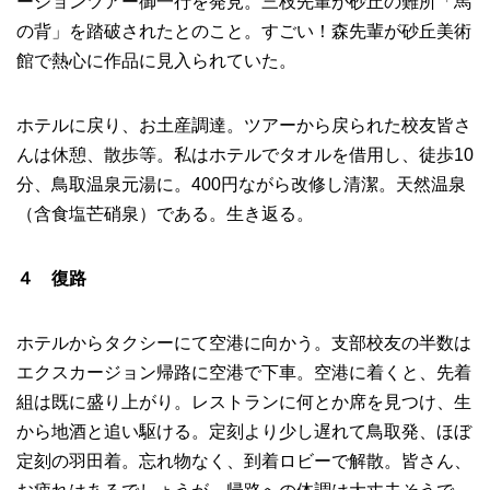
ージョンツアー御一行を発見。三枝先輩が砂丘の難所「馬
の背」を踏破されたとのこと。すごい！森先輩が砂丘美術
館で熱心に作品に見入られていた。
ホテルに戻り、お土産調達。ツアーから戻られた校友皆さ
んは休憩、散歩等。私はホテルでタオルを借用し、徒歩10
分、鳥取温泉元湯に。400円ながら改修し清潔。天然温泉
（含食塩芒硝泉）である。生き返る。
４ 復路
ホテルからタクシーにて空港に向かう。支部校友の半数は
エクスカージョン帰路に空港で下車。空港に着くと、先着
組は既に盛り上がり。レストランに何とか席を見つけ、生
から地酒と追い駆ける。定刻より少し遅れて鳥取発、ほぼ
定刻の羽田着。忘れ物なく、到着ロビーで解散。皆さん、