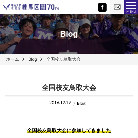
お
Facebook
問
MENU
い
合
わ
せ
Blog
ホーム
Blog
全国校友鳥取大会
全国校友鳥取大会
2016.12.19
Blog
全国校友鳥取大会に参加してきました