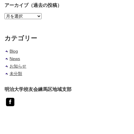
アーカイブ（過去の投稿）
ア
ー
カ
イ
カテゴリー
ブ
（過
Blog
去
News
の
投
お知らせ
稿）
未分類
明治大学校友会練馬区地域支部
Facebook