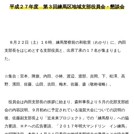
平成２７年度 第３回練馬区地域支部役員会・懇談会
８月２２日（土）１６時、練馬警察前の和歌里（わかり）に、内田
支部長をはじめとする支部役員と、出席了承の１７名が集まりまし
た。
☆集合：宮本、降旗、内田、小林、渡辺、渡部、吉岡、下、松澤、高
野、濱田、佐藤、山田、吉田、梅木、佐藤、森（敬称省略）。
役員会は内田支部長の挨拶に始まり、森幹事長より５月の北部支部総
会の内容説明、９月初めに予定されている滋賀大会についての説明の
後、佐藤副支部長より「近未来プロジェクト」での「練馬祭り」への協
力要請、ＨＰへの広告要請、「２０１７年明大マンドリン イン練馬」