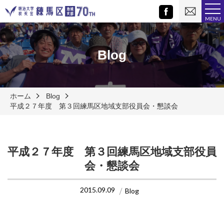
お
Facebook
問
MENU
い
合
わ
せ
Blog
ホーム
Blog
平成２７年度 第３回練馬区地域支部役員会・懇談会
平成２７年度 第３回練馬区地域支部役員
会・懇談会
2015.09.09
Blog