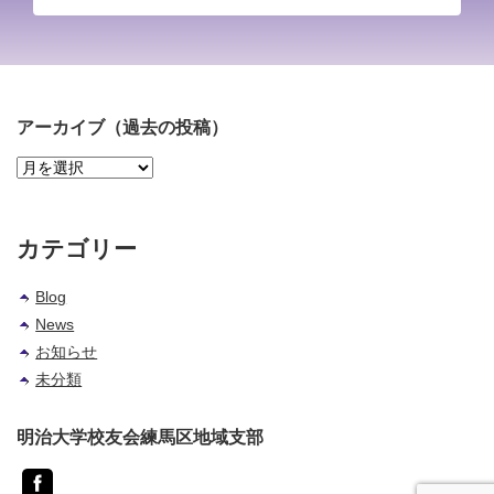
アーカイブ（過去の投稿）
ア
ー
カ
イ
カテゴリー
ブ
（過
Blog
去
News
の
投
お知らせ
稿）
未分類
明治大学校友会練馬区地域支部
Facebook