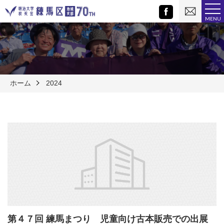
お
Facebook
問
MENU
い
合
わ
せ
ホーム
2024
第４７回 練馬まつり 児童向け古本販売での出展