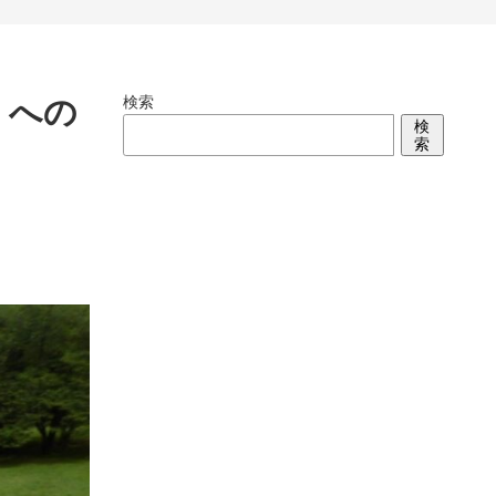
検索
」への
検
索