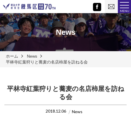
お
Facebook
問
MENU
い
合
わ
せ
News
ホーム
News
平林寺紅葉狩りと蕎麦の名店柿屋を訪ねる会
平林寺紅葉狩りと蕎麦の名店柿屋を訪ね
る会
2018.12.06
News