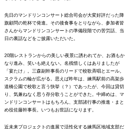
先日のマンドリンコンサート総合司会が大変好評だった降
旗顧問の乾杯で発進。その後食事をとりながら、参加者皆
さんからマンドリンコンサートの準備段階での苦労話、当
日の裏話などをご披露いただいた。
20階レストランからの美しい夜景に誘われてか、お酒もか
なり進み、笑いも絶えない。名残惜しくはありましたが
「宴たけ」。三森副幹事長のリードで校歌斉唱とエール。
スクラムの輪が広がる。思えば昨年は、練馬駅前の高架歩
道橋公園で校歌と言う快挙（？）であったが、今回は貸切
り、気兼ねなく思う存分歌うことができた。中締めは、マ
ンドリンコンサートはもちろん、支部諸行事の推進・まと
め役佐藤幹事長。いつもお世話になります。
近未来プロジェクトの進展で活性化する練馬区地域支部だ