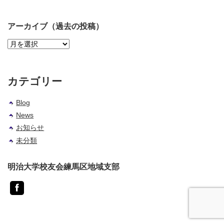
アーカイブ（過去の投稿）
ア
ー
カ
イ
カテゴリー
ブ
（過
Blog
去
News
の
投
お知らせ
稿）
未分類
明治大学校友会練馬区地域支部
Facebook