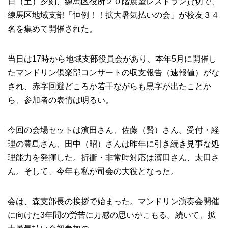
日（土）夕刻、練馬区役所２０階展望レストラン貸切で、
練馬区地域支部「恒例！！拡大暑気払いの会」が校友３４
名を集めて開催された。
当日は17時から地域支部役員会があり、本年5月に開催し
たマンドリン倶楽部コンサートの収支報告（速報値）がな
され、赤字回避どころか若干ながらも黒字が出たことか
ら、参加者の表情は明るい。
今回の会場セットは濱田さん、佐藤（賢）さん。受付・経
理の豊島さん、田中（昭）さんは昨年に引き続き見事な処
理能力を発揮した。折衝・非常時対応は濱田さん、太田さ
ん。そして、今年も私が司会の大役となった。
会は、森支部長の挨拶で始まった。マンドリン演奏会開催
に向けた3年間の労苦に万感の思いがこもる。続いて、拡