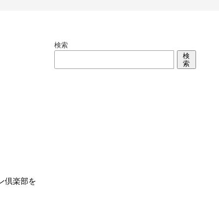
検索
検
索
ン倶楽部を