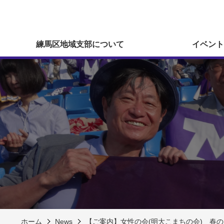
練馬区地域支部について
イベント
ホーム
News
【ご案内】女性の会(明大こまちの会) 春の