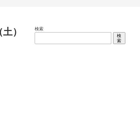
検索
（土）
検
索