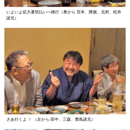
いよいよ拡大暑気払いへ移行（奥から 宮本、降旗、北村、松井
諸兄）
さあ行くよ ！ （左から 田中、三森、豊島諸兄）