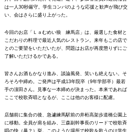
は一人30秒厳守。学生コンパのような応援と歓声が飛び交
い、会はさらに盛り上がった。
今回のお店「Ｌａむめい狼 練馬店」は、厳選した食材と
こだわりの料理で最近人気のレストラン。来年もこの店で
とのご要望をいただいたが、問題はお店が再度懲りずにご
了解いただけるかである。
皆さんお酒もかなり進み、談論風発、笑いも絶えない。そ
ろそろ中締め。ご発声は平成13年院卒（9年学部卒）最若
手の濵田さん。見事な一本締めが決まった。本来であれば
ここで校歌斉唱となるが、ここは他のお客様に配慮。
店舗前に集合の後、急遽練馬駅前の井桁高架歩道橋公園上
に移動。全員が肩を組み、三森副幹事長のリードで校歌斉
唱の快（暴？）挙。このような場所で校歌を歌うのは学生