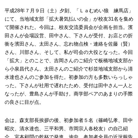
平成28年７月９日（土）夕刻、「Ｌａむめい狼 練馬店」
にて、当地域支部「拡大暑気払いの会」が校友31名を集め
て開催された。今回は、校友交流委員会が企画を担当。濱
田さんが会場設営、田中さん、下さんが受付、お店との折
衝を濱田さん、太田さん、忘れ物点検・連絡を佐藤（賢）
さん、川部さん、そして、私が司会の大役となった。今回
「拡大」とのことで、吉岡さんのご紹介で板橋地域支部か
ら小泉昌代さん、太田さんのご紹介で杉並地域支部から清
水達也さんのご参加を得た。初参加の方も多数いらっしゃ
った。下さんが社用で遅れたため、受付は田中さん一人と
なったが、豊島さんが手助け。商学部ペアのあまりの手際
の良さに目が点。
会は、森支部長挨拶の後、初参加者５名（篠崎弘孝、田中
昭次、清水達也、三平和男、市岡宗人各校友）の自己紹
介。宮本顧問の乾杯で発進。途中、参加者全員の近況報告