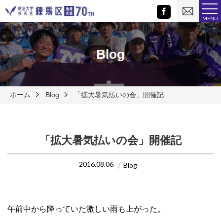
お
Facebook
問
MENU
い
合
わ
せ
Blog
ホーム
Blog
「拡大暑気払いの会」開催記
「拡大暑気払いの会」開催記
2016.08.06
Blog
午前中から降っていた激しい雨も上がった。